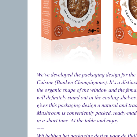
We’ve developed the packaging design for t
Cuisine (Banken Champignons). It’s a distinct
the organic shape of the window and the femal
will definitely stand out in the cooling shelves
gives this packaging design a natural and trad
Mushroom is conveniently packed, ready-made
in a short time. At the table and enjoy…
==
Wij hebben het packaging design voor de P