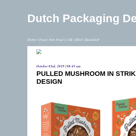
Dutch Packaging D
Home
|
Food
|
Non Food
|
CSR
|
BNO
|
Bookshelf
October 03rd, 2019 | 08:43 am
PULLED MUSHROOM IN STRIK
DESIGN