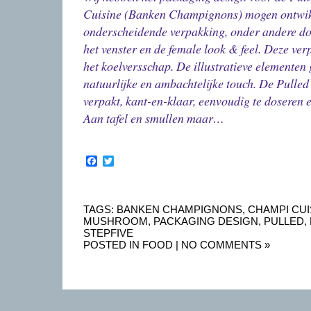
Cuisine (Banken Champignons) mogen ontwikk
onderscheidende verpakking, onder andere d
het venster en de female look & feel. Deze ver
het koelversschap. De illustratieve elementen
natuurlijke en ambachtelijke touch. De Pull
verpakt, kant-en-klaar, eenvoudig te doseren en
Aan tafel en smullen maar…
Facebook
Twitter
TAGS:
BANKEN CHAMPIGNONS
,
CHAMPI CUI
MUSHROOM
,
PACKAGING DESIGN
,
PULLED
,
STEPFIVE
POSTED IN
FOOD
|
NO COMMENTS »