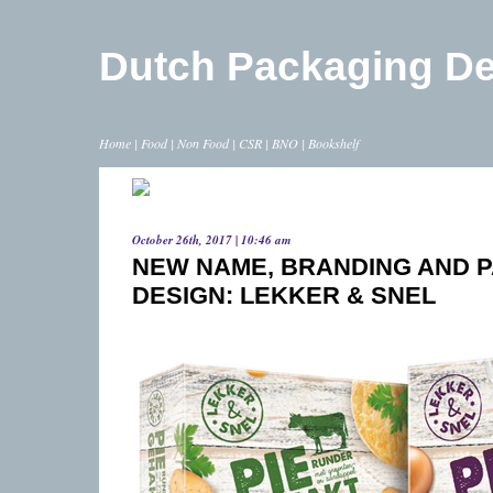
Dutch Packaging D
Home
|
Food
|
Non Food
|
CSR
|
BNO
|
Bookshelf
October 26th, 2017 | 10:46 am
NEW NAME, BRANDING AND 
DESIGN: LEKKER & SNEL