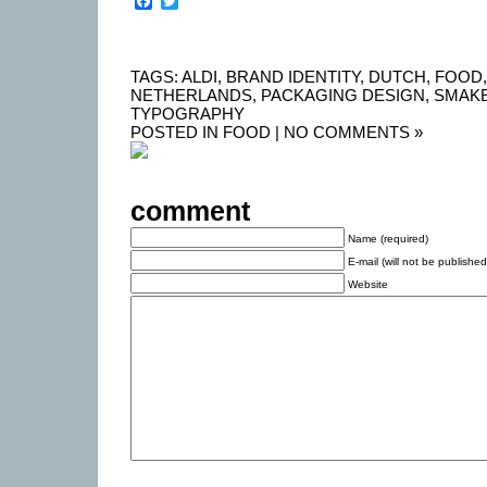
Facebook
Twitter
TAGS:
ALDI
,
BRAND IDENTITY
,
DUTCH
,
FOOD
NETHERLANDS
,
PACKAGING DESIGN
,
SMAKE
TYPOGRAPHY
POSTED IN
FOOD
|
NO COMMENTS »
comment
Name (required)
E-mail (will not be published
Website